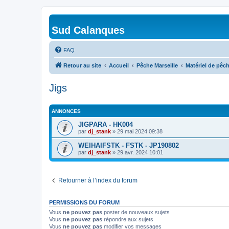
Sud Calanques
FAQ
Retour au site
Accueil
Pêche Marseille
Matériel de pêc
Jigs
ANNONCES
JIGPARA - HK004
par
dj_stank
»
29 mai 2024 09:38
WEIHAIFSTK - FSTK - JP190802
par
dj_stank
»
29 avr. 2024 10:01
Retourner à l’index du forum
PERMISSIONS DU FORUM
Vous
ne pouvez pas
poster de nouveaux sujets
Vous
ne pouvez pas
répondre aux sujets
Vous
ne pouvez pas
modifier vos messages