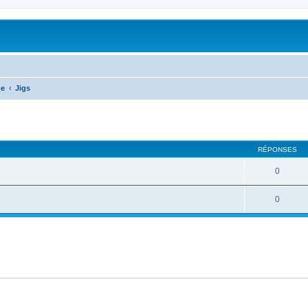
he
Jigs
RÉPONSES
0
0