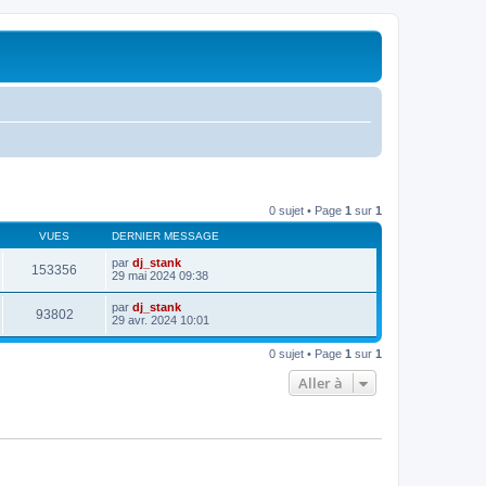
0 sujet • Page
1
sur
1
VUES
DERNIER MESSAGE
par
dj_stank
153356
29 mai 2024 09:38
par
dj_stank
93802
29 avr. 2024 10:01
0 sujet • Page
1
sur
1
Aller à