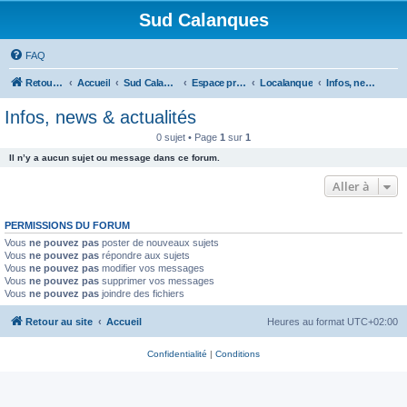
Sud Calanques
FAQ
Retour au site
Accueil
Sud Calanques
Espace professionnel
Localanque
Infos, news & actualités
Infos, news & actualités
0 sujet • Page
1
sur
1
Il n’y a aucun sujet ou message dans ce forum.
Aller à
PERMISSIONS DU FORUM
Vous
ne pouvez pas
poster de nouveaux sujets
Vous
ne pouvez pas
répondre aux sujets
Vous
ne pouvez pas
modifier vos messages
Vous
ne pouvez pas
supprimer vos messages
Vous
ne pouvez pas
joindre des fichiers
Retour au site
Accueil
Heures au format
UTC+02:00
Confidentialité
|
Conditions