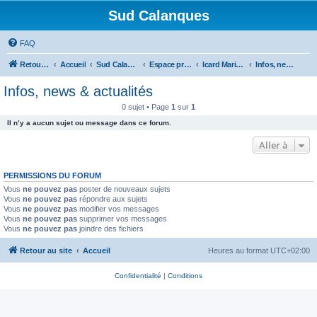
Sud Calanques
FAQ
Retour au site
Accueil
Sud Calanques
Espace professionnel
Icard Maritime
Infos, news & actualités
Infos, news & actualités
0 sujet • Page
1
sur
1
Il n’y a aucun sujet ou message dans ce forum.
Aller à
PERMISSIONS DU FORUM
Vous
ne pouvez pas
poster de nouveaux sujets
Vous
ne pouvez pas
répondre aux sujets
Vous
ne pouvez pas
modifier vos messages
Vous
ne pouvez pas
supprimer vos messages
Vous
ne pouvez pas
joindre des fichiers
Retour au site
Accueil
Heures au format
UTC+02:00
Confidentialité
|
Conditions