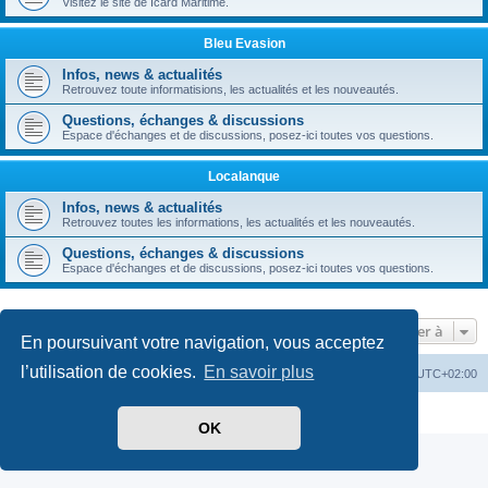
Visitez le site de Icard Maritime.
Bleu Evasion
Infos, news & actualités
Retrouvez toute informatisions, les actualités et les nouveautés.
Questions, échanges & discussions
Espace d'échanges et de discussions, posez-ici toutes vos questions.
Localanque
Infos, news & actualités
Retrouvez toutes les informations, les actualités et les nouveautés.
Questions, échanges & discussions
Espace d'échanges et de discussions, posez-ici toutes vos questions.
Aller à
En poursuivant votre navigation, vous acceptez
l’utilisation de cookies.
En savoir plus
Retour au site
Accueil
Heures au format
UTC+02:00
Confidentialité
|
Conditions
OK