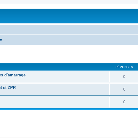
te
RÉPONSES
es d'amarrage
0
et et ZPR
0
0