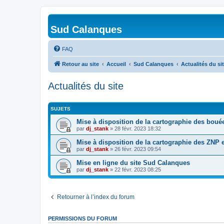
Sud Calanques
FAQ
Retour au site
Accueil
Sud Calanques
Actualités du si
Actualités du site
SUJETS
Mise à disposition de la cartographie des boué
par
dj_stank
»
28 févr. 2023 18:32
Mise à disposition de la cartographie des ZNP 
par
dj_stank
»
26 févr. 2023 09:54
Mise en ligne du site Sud Calanques
par
dj_stank
»
22 févr. 2023 08:25
Retourner à l’index du forum
PERMISSIONS DU FORUM