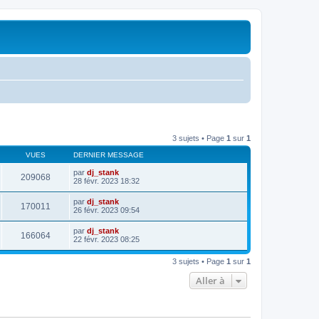
3 sujets • Page
1
sur
1
VUES
DERNIER MESSAGE
par
dj_stank
209068
28 févr. 2023 18:32
par
dj_stank
170011
26 févr. 2023 09:54
par
dj_stank
166064
22 févr. 2023 08:25
3 sujets • Page
1
sur
1
Aller à