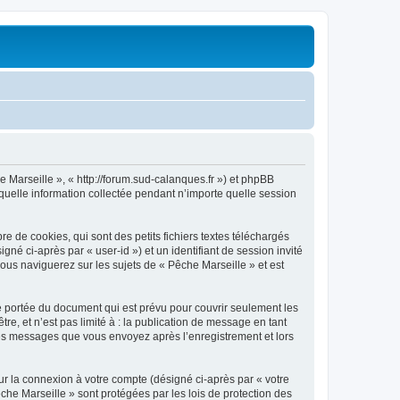
e Marseille », « http://forum.sud-calanques.fr ») et phpBB
 quelle information collectée pendant n’importe quelle session
 de cookies, qui sont des petits fichiers textes téléchargés
gné ci-après par « user-id ») et un identifiant de session invité
ous naviguerez sur les sujets de « Pêche Marseille » et est
e portée du document qui est prévu pour couvrir seulement les
e, et n’est pas limité à : la publication de message en tant
t les messages que vous envoyez après l’enregistrement et lors
ur la connexion à votre compte (désigné ci-après par « votre
che Marseille » sont protégées par les lois de protection des