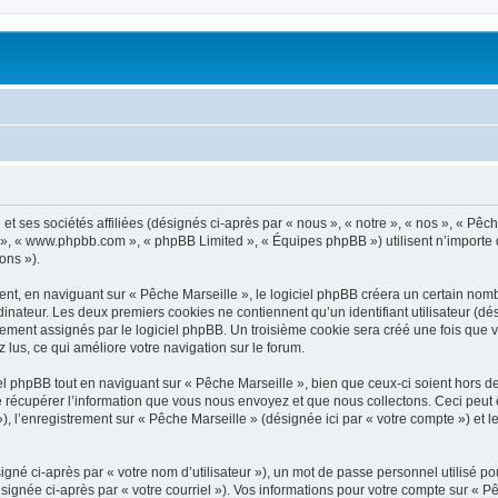
t ses sociétés affiliées (désignés ci-après par « nous », « notre », « nos », « Pêch
pBB », « www.phpbb.com », « phpBB Limited », « Équipes phpBB ») utilisent n’importe
ons »).
t, en naviguant sur « Pêche Marseille », le logiciel phpBB créera un certain nombre
inateur. Les deux premiers cookies ne contiennent qu’un identifiant utilisateur (dési
uement assignés par le logiciel phpBB. Un troisième cookie sera créé une fois que v
z lus, ce qui améliore votre navigation sur le forum.
 phpBB tout en naviguant sur « Pêche Marseille », bien que ceux-ci soient hors d
écupérer l’information que vous nous envoyez et que nous collectons. Ceci peut êtr
 »), l’enregistrement sur « Pêche Marseille » (désignée ici par « votre compte ») e
gné ci-après par « votre nom d’utilisateur »), un mot de passe personnel utilisé po
signée ci-après par « votre courriel »). Vos informations pour votre compte sur « Pê