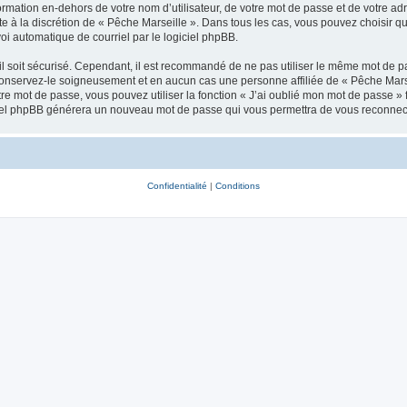
mation en-dehors de votre nom d’utilisateur, de votre mot de passe et de votre adr
ste à la discrétion de « Pêche Marseille ». Dans tous les cas, vous pouvez choisir 
voi automatique de courriel par le logiciel phpBB.
l soit sécurisé. Cependant, il est recommandé de ne pas utiliser le même mot de pas
conservez-le soigneusement et en aucun cas une personne affiliée de « Pêche Marse
re mot de passe, vous pouvez utiliser la fonction « J’ai oublié mon mot de passe 
logiciel phpBB générera un nouveau mot de passe qui vous permettra de vous reconnec
Confidentialité
|
Conditions