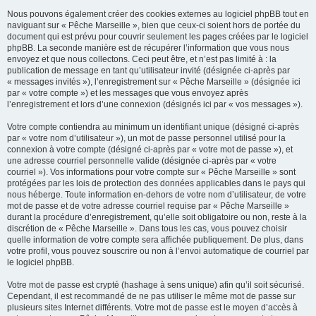
Nous pouvons également créer des cookies externes au logiciel phpBB tout en
naviguant sur « Pêche Marseille », bien que ceux-ci soient hors de portée du
document qui est prévu pour couvrir seulement les pages créées par le logiciel
phpBB. La seconde manière est de récupérer l’information que vous nous
envoyez et que nous collectons. Ceci peut être, et n’est pas limité à : la
publication de message en tant qu’utilisateur invité (désignée ci-après par
« messages invités »), l’enregistrement sur « Pêche Marseille » (désignée ici
par « votre compte ») et les messages que vous envoyez après
l’enregistrement et lors d’une connexion (désignés ici par « vos messages »).
Votre compte contiendra au minimum un identifiant unique (désigné ci-après
par « votre nom d’utilisateur »), un mot de passe personnel utilisé pour la
connexion à votre compte (désigné ci-après par « votre mot de passe »), et
une adresse courriel personnelle valide (désignée ci-après par « votre
courriel »). Vos informations pour votre compte sur « Pêche Marseille » sont
protégées par les lois de protection des données applicables dans le pays qui
nous héberge. Toute information en-dehors de votre nom d’utilisateur, de votre
mot de passe et de votre adresse courriel requise par « Pêche Marseille »
durant la procédure d’enregistrement, qu’elle soit obligatoire ou non, reste à la
discrétion de « Pêche Marseille ». Dans tous les cas, vous pouvez choisir
quelle information de votre compte sera affichée publiquement. De plus, dans
votre profil, vous pouvez souscrire ou non à l’envoi automatique de courriel par
le logiciel phpBB.
Votre mot de passe est crypté (hashage à sens unique) afin qu’il soit sécurisé.
Cependant, il est recommandé de ne pas utiliser le même mot de passe sur
plusieurs sites Internet différents. Votre mot de passe est le moyen d’accès à