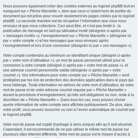
Nous pouvons également créer des cookies externes au logiciel phpBB tout en
naviguant sur « Pêche Marseille », bien que ceux-ci soient hors de portée du
document qui est prévu pour couvrir seulement les pages créées par le logiciel
phpBB. La seconde manière est de récupérer l’information que vous nous
envoyez et que nous collectons. Ceci peut être, et n’est pas limité à : la
publication de message en tant qu’utilisateur invité (désignée ci-après par
« messages invités »), l’enregistrement sur « Pêche Marseille » (désignée ici
par « votre compte ») et les messages que vous envoyez après
l’enregistrement et lors d’une connexion (désignés ici par « vos messages »).
Votre compte contiendra au minimum un identifiant unique (désigné ci-après
par « votre nom d’utilisateur »), un mot de passe personnel utilisé pour la
connexion à votre compte (désigné ci-après par « votre mot de passe »), et
une adresse courriel personnelle valide (désignée ci-après par « votre
courriel »). Vos informations pour votre compte sur « Pêche Marseille » sont
protégées par les lois de protection des données applicables dans le pays qui
nous héberge. Toute information en-dehors de votre nom d’utilisateur, de votre
mot de passe et de votre adresse courriel requise par « Pêche Marseille »
durant la procédure d’enregistrement, qu’elle soit obligatoire ou non, reste à la
discrétion de « Pêche Marseille ». Dans tous les cas, vous pouvez choisir
quelle information de votre compte sera affichée publiquement. De plus, dans
votre profil, vous pouvez souscrire ou non à l’envoi automatique de courriel par
le logiciel phpBB.
Votre mot de passe est crypté (hashage à sens unique) afin qu’il soit sécurisé.
Cependant, il est recommandé de ne pas utiliser le même mot de passe sur
plusieurs sites Internet différents. Votre mot de passe est le moyen d’accès à