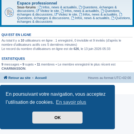
Espace professionnel
Sous-forums :
Infos, news & actualités
,
Questions, échanges &
discussions
,
Visitez le site
,
Infos, news & actualités
,
Questions,
échanges & discussions
,
Visitez le site
,
Infos, news & actualités
,
Questions, échanges & discussions
,
Infos, news & actualités
,
Questions,
échanges & discussions
QUI EST EN LIGNE
Au total il y a
10
utilisateurs en ligne : 1 enregistré, 0 invisible et 9 invités (d’après le
nombre d’utilisateurs actifs ces 5 dernières minutes)
Le record du nombre d’utilisateurs en ligne est de
626
, le 13 juin 2026 05:33
STATISTIQUES
9
messages •
9
sujets •
11
membres • Le membre enregistré le plus récent est
CHARMASSON
.
Retour au site
Accueil
Heures au format
UTC+02:00
Confidentialité
|
Conditions
En poursuivant votre navigation, vous acceptez
l’utilisation de cookies.
En savoir plus
OK