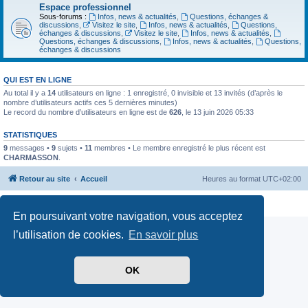
Espace professionnel
Sous-forums :
Infos, news & actualités
,
Questions, échanges &
discussions
,
Visitez le site
,
Infos, news & actualités
,
Questions,
échanges & discussions
,
Visitez le site
,
Infos, news & actualités
,
Questions, échanges & discussions
,
Infos, news & actualités
,
Questions,
échanges & discussions
QUI EST EN LIGNE
Au total il y a
14
utilisateurs en ligne : 1 enregistré, 0 invisible et 13 invités (d’après le
nombre d’utilisateurs actifs ces 5 dernières minutes)
Le record du nombre d’utilisateurs en ligne est de
626
, le 13 juin 2026 05:33
STATISTIQUES
9
messages •
9
sujets •
11
membres • Le membre enregistré le plus récent est
CHARMASSON
.
Retour au site
Accueil
Heures au format
UTC+02:00
Confidentialité
|
Conditions
En poursuivant votre navigation, vous acceptez
l’utilisation de cookies.
En savoir plus
OK